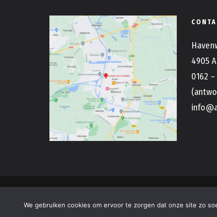
CONTA
Haven
4905 A
0162 –
(antwo
info@a
All Rights Reserved. Copyright by
Zijlstra - T
We gebruiken cookies om ervoor te zorgen dat onze site zo soep