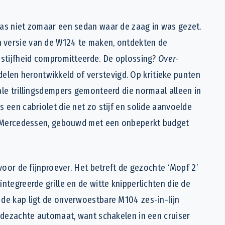
was niet zomaar een sedan waar de zaag in was gezet.
 versie van de W124 te maken, ontdekten de
 stijfheid compromitteerde. De oplossing?
Over-
elen herontwikkeld of verstevigd. Op kritieke punten
ale trillingsdempers gemonteerd die normaal alleen in
 een cabriolet die net zo stijf en solide aanvoelde
e’ Mercedessen, gebouwd met een onbeperkt budget
 voor de fijnproever. Het betreft de gezochte ‘Mopf 2’
ntegreerde grille en de witte knipperlichten die de
 de kap ligt de onverwoestbare M104 zes-in-lijn
ijdezachte automaat, want schakelen in een cruiser