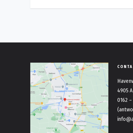
CONTA
Haven
4905 A
0162 –
(antwo
info@a