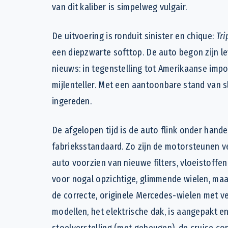
van dit kaliber is simpelweg vulgair.
De uitvoering is ronduit sinister en chique:
Tri
een diepzwarte softtop. De auto begon zijn l
nieuws: in tegenstelling tot Amerikaanse imp
mijlenteller. Met een aantoonbare stand van s
ingereden.
De afgelopen tijd is de auto flink onder ha
fabrieksstandaard. Zo zijn de motorsteunen ver
auto voorzien van nieuwe filters, vloeistoff
voor nogal opzichtige, glimmende wielen, maar
de correcte, originele Mercedes-wielen met v
modellen, het elektrische dak, is aangepakt en
stoelverstelling (met geheugen), de cruise con