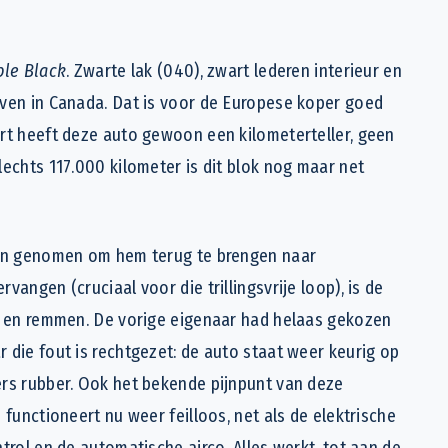
ple Black
. Zwarte lak (040), zwart lederen interieur en
even in Canada. Dat is voor de Europese koper goed
ort heeft deze auto gewoon een kilometerteller, geen
lechts 117.000 kilometer is dit blok nog maar net
nden genomen om hem terug te brengen naar
vangen (cruciaal voor die trillingsvrije loop), is de
en en remmen. De vorige eigenaar had helaas gekozen
 die fout is rechtgezet: de auto staat weer keurig op
ers rubber. Ook het bekende pijnpunt van deze
 functioneert nu weer feilloos, net als de elektrische
trol en de automatische airco. Alles werkt, tot aan de